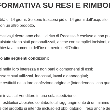
FORMATIVA SU RESI E RIMBO
dità di 14 giorni. Se sono trascorsi più di 14 giorni dall'acquisto
on un altro prodotto.
ativa,ti ricordiamo che, il diritto di Recesso è escluso e non pu
quistato siano stati personalizzati, anche con semplici incisioni, 
ichiesta al momento dell’inserimento dell’Ordine.
sto alle seguenti condizioni:
iti nella loro interezza e non parti o componenti di essi;
sere stati utilizzati, indossati, lavati o danneggiati;
e restituiti nella loro confezione originale (intendendosi, con qu
e inviati al Venditore in una sola spedizione;
o/i restituito/i abbia/no contribuito al raggiungimento di un minim
e del prodotto si intende incluso ed obbligatorio il reso anche 