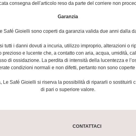
ata consegna dell'articolo reso da parte del corriere non proc
Garanzia
i Le Safé Gioielli sono coperti da garanzia valida due anni dalla d
 tutti i danni dovuti a incuria, utilizzo improprio, alterazioni o r
o prezioso e lucente che, a contatto con aria, acqua, umidità, ca
sso di ossidazione. La perdita di intensità della lucentezza e l’os
rate condizioni normali e non difetti, pertanto non sono coperte
 Le Safé Gioielli si riserva la possibilità di ripararli o sostituirl
di pari o superiore valore.
CONTATTACI