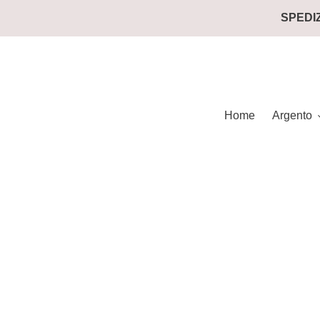
跳
SPEDIZ
到
內
容
Home
Argento