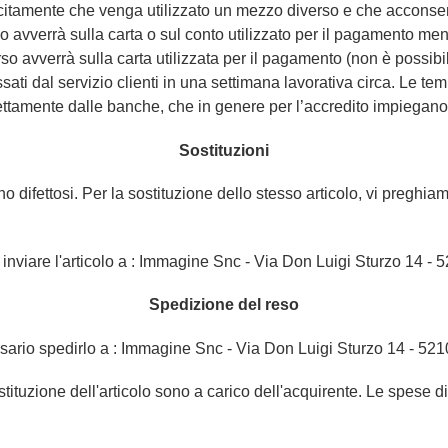
icitamente che venga utilizzato un mezzo diverso e che accons
o avverrà sulla carta o sul conto utilizzato per il pagamento men
rso avverrà sulla carta utilizzata per il pagamento (non è possibile
ati dal servizio clienti in una settimana lavorativa circa. Le tem
ettamente dalle banche, che in genere per l’accredito impiegano c
Sostituzioni
o difettosi. Per la sostituzione dello stesso articolo, vi preghiam
nviare l'articolo a : Immagine Snc - Via Don Luigi Sturzo 14 - 5
Spedizione del reso
essario spedirlo a : Immagine Snc - Via Don Luigi Sturzo 14 - 5210
tituzione dell'articolo sono a carico dell'acquirente. Le spese d