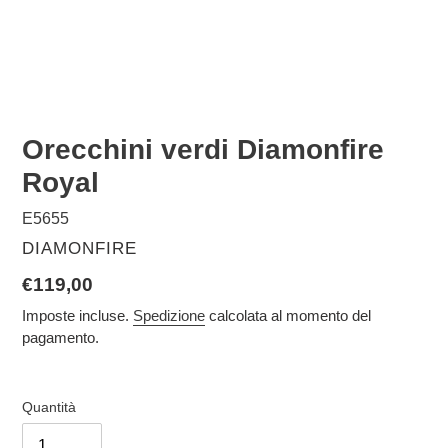
Orecchini verdi Diamonfire
Royal
E5655
VENDITORE
DIAMONFIRE
Prezzo
€119,00
di
Imposte incluse.
Spedizione
calcolata al momento del
pagamento.
listino
Quantità