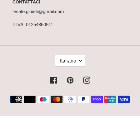
CONTATTACI
lesafe.gioielli@gmail.com
P.IVA: 01254860511
L
Italiano
I
N
G
Facebook
Pinterest
Instagram
U
A
Metodi
di
pagamento
© 2026,
Le Safé Gioielli
Powered by Shopify