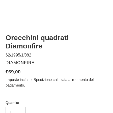
Orecchini quadrati
Diamonfire
62/1995/1/082
VENDITORE
DIAMONFIRE
Prezzo
€69,00
di
Imposte incluse.
Spedizione
calcolata al momento del
pagamento.
listino
Quantità