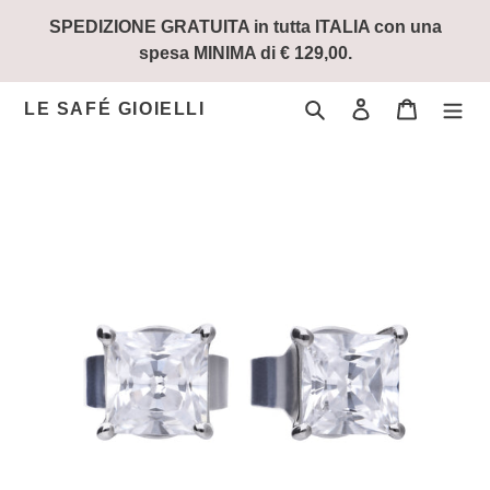
Vai
SPEDIZIONE GRATUITA in tutta ITALIA con una
direttamente
spesa MINIMA di € 129,00.
ai
contenuti
Cerca
Accedi
Carrello
LE SAFÉ GIOIELLI