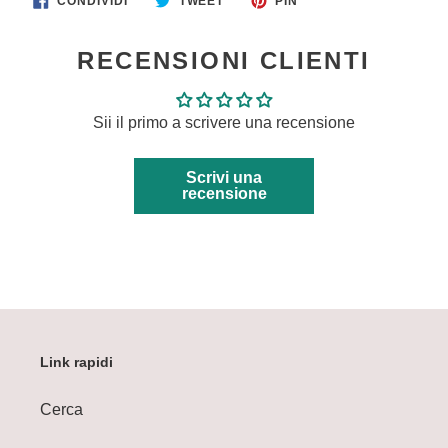
CONDIVIDI
TWEET
PIN
SU
SU
SU
FACEBOOK
TWITTER
PINTEREST
RECENSIONI CLIENTI
Sii il primo a scrivere una recensione
Scrivi una
recensione
Link rapidi
Cerca