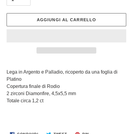
AGGIUNGI AL CARRELLO
Inserimento
del
Lega in Argento e Palladio, ricoperto da una foglia di
prodotto
Platino
nel
Copertura finale di Rodio
carrello
2 zirconi Diamonfire, 4,5x5,5 mm
Totale circa 1,2 ct
CONDIVIDI
TWITTA
PINNA