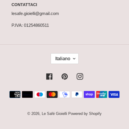
CONTATTACI
lesafe.gioielli@gmail.com
P.IVA: 01254860511
L
Italiano
I
N
G
Facebook
Pinterest
Instagram
U
A
Metodi
di
pagamento
© 2026,
Le Safé Gioielli
Powered by Shopify