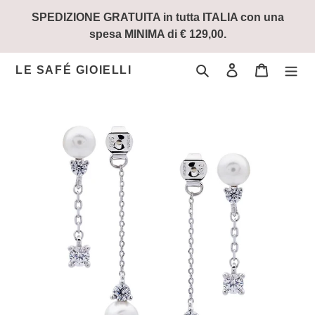
Vai
SPEDIZIONE GRATUITA in tutta ITALIA con una
direttamente
spesa MINIMA di € 129,00.
ai
contenuti
Cerca
Accedi
Carrello
LE SAFÉ GIOIELLI