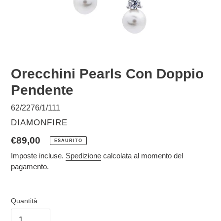
Orecchini Pearls Con Doppio
Pendente
62/2276/1/111
VENDITORE
DIAMONFIRE
Prezzo
€89,00
ESAURITO
di
Imposte incluse.
Spedizione
calcolata al momento del
pagamento.
listino
Quantità