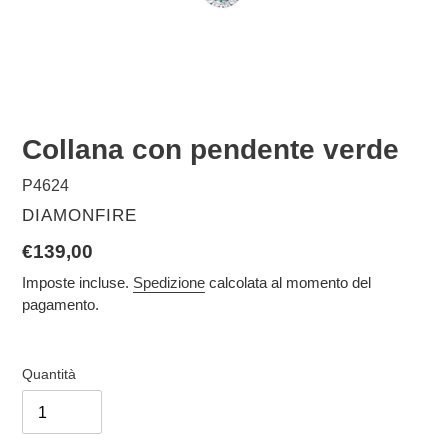
Collana con pendente verde
P4624
VENDITORE
DIAMONFIRE
Prezzo
€139,00
di
Imposte incluse.
Spedizione
calcolata al momento del
pagamento.
listino
Quantità