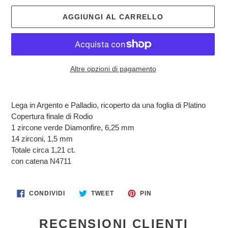
AGGIUNGI AL CARRELLO
Altre opzioni di pagamento
Inserimento
del
Lega in Argento e Palladio, ricoperto da una foglia di Platino
prodotto
Copertura finale di Rodio
nel
1 zircone verde Diamonfire, 6,25 mm
carrello
14 zirconi, 1,5 mm
Totale circa 1,21 ct.
con catena N4711
CONDIVIDI
TWITTA
PINNA
CONDIVIDI
TWEET
PIN
SU
SU
SU
FACEBOOK
TWITTER
PINTEREST
RECENSIONI CLIENTI