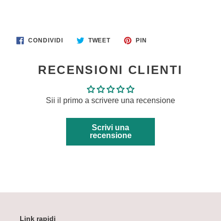
CONDIVIDI
TWITTA
PINNA
CONDIVIDI
TWEET
PIN
SU
SU
SU
FACEBOOK
TWITTER
PINTEREST
RECENSIONI CLIENTI
Sii il primo a scrivere una recensione
Scrivi una
recensione
Link rapidi