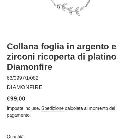
Collana foglia in argento e
zirconi ricoperta di platino
Diamonfire
63/0997/1/082
VENDITORE
DIAMONFIRE
Prezzo
€99,00
di
Imposte incluse.
Spedizione
calcolata al momento del
pagamento.
listino
Quantità