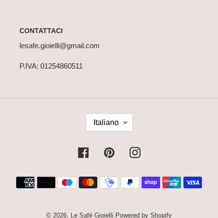
CONTATTACI
lesafe.gioielli@gmail.com
P.IVA: 01254860511
L
Italiano
I
N
G
Facebook
Pinterest
Instagram
U
A
Metodi
di
pagamento
© 2026,
Le Safé Gioielli
Powered by Shopify